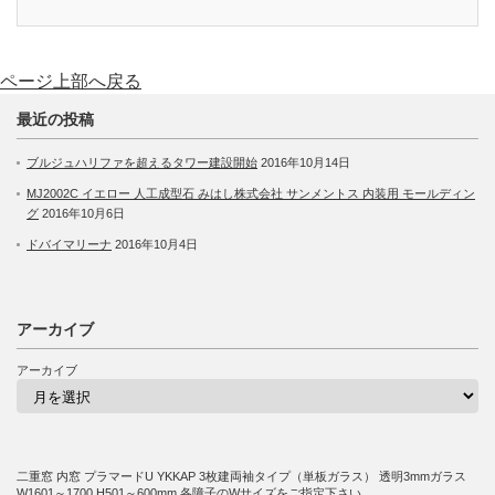
ページ上部へ戻る
最近の投稿
ブルジュハリファを超えるタワー建設開始
2016年10月14日
MJ2002C イエロー 人工成型石 みはし株式会社 サンメントス 内装用 モールディン
グ
2016年10月6日
ドバイマリーナ
2016年10月4日
アーカイブ
アーカイブ
二重窓 内窓 プラマードU YKKAP 3枚建両袖タイプ（単板ガラス） 透明3mmガラス
W1601～1700 H501～600mm 各障子のWサイズをご指定下さい