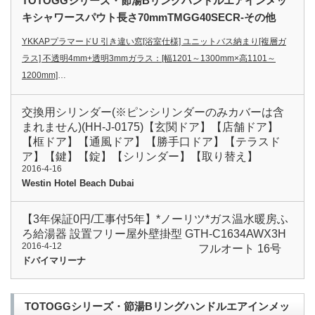
TOTOGGシリーズ・節湯Bリングハンドルエアインメッ
キシャワースパウト長さ70mmTMGG40SECR-その他
YKKAPプラマードU 引き違い窓[浴室仕様] ユニットバス納まり[複層ガ
ラス] 不透明4mm+透明3mmガラス：[幅1201～1300mm×高1101～
1200mm]
…
交換用シリンダー(※ピンシリンダーのみカバーは含
まれません)(HH-J-0175)【玄関ドア】【店舗ドア】
【框ドア】【通風ドア】【勝手口ドア】【テラスド
ア】【鍵】【錠】【シリンダー】【取り替え】
2016-4-16
Westin Hotel Beach Dubai
【3年保証0円/工事付5年】*ノーリツ*ガス温水暖房ふ
ろ給湯器 設置フリー屋外壁掛型 GTH-C1634AWX3H
2016-4-12
フルオート 16号
ドバイマリーナ
TOTOGGシリーズ・節湯Bリングハンドルエアインメッ