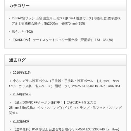
カテゴリー
YKKAP窓サッシ 出窓 居室用[出窓300][Low-E複層ガラス] 弓型出窓[標準屋根]
アルミ樹脂複合障子：[幅2600mm×高970mm] (155)
思うこと
(302)
【KAKUDAI】 サーモスタットシャワー混合栓（逆配管） 173-136 (70)
過去ログ
2016年(315)
小さいガラス洗面ボウル（手洗器・手洗鉢・洗面ボール・おしゃれ・かわ
いい・ガラス製・省スペース） 透明・クリアW250×D250×H85 INK-0406015H
2014年(245)
【最大500円OFFクーポン発行中！】EA981DF-7.5 エスコ
25mmx7.5m/0.5ton ベルトスリング(ｴﾝﾄﾞﾚｽ) ＜クランプ・吊フック・スリング
関連＞
2012年(49)
【送料無料】KVK 寒流し台混合栓分岐孔付 KM5041ZC 2300740【smtb-u】