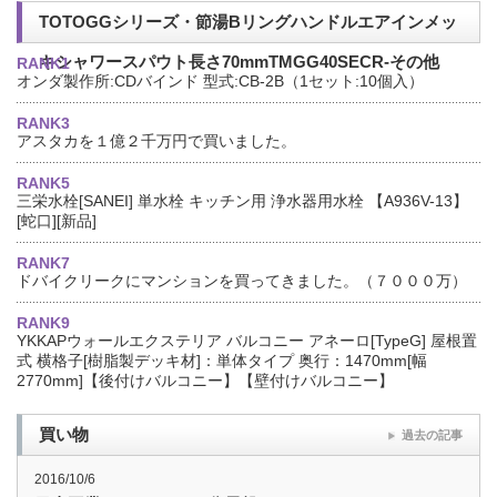
TOTOGGシリーズ・節湯Bリングハンドルエアインメッ
キシャワースパウト長さ70mmTMGG40SECR-その他
RANK1
オンダ製作所:CDバインド 型式:CB-2B（1セット:10個入）
RANK3
アスタカを１億２千万円で買いました。
RANK5
三栄水栓[SANEI] 単水栓 キッチン用 浄水器用水栓 【A936V-13】
[蛇口][新品]
RANK7
ドバイクリークにマンションを買ってきました。（７０００万）
RANK9
YKKAPウォールエクステリア バルコニー アネーロ[TypeG] 屋根置
式 横格子[樹脂製デッキ材]：単体タイプ 奥行：1470mm[幅
2770mm]【後付けバルコニー】【壁付けバルコニー】
買い物
過去の記事
2016/10/6