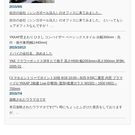
2015/9/6
自分の会社（シンガポール法人）のオフィスに来てみました。
自分の会社（シンガポール法人）のオフィスに来てみました。 といってもシ
ェアオフィスなんですが！ …
YKKAP窓まわり ひさし コンバイザー ベーシックスタイル 出幅300mm：先
付・後付兼用[幅1440mm]
2015/10/13
ドバイの会社名、決めました
YKK フラワーボックス3FB たて格子 高さH500 幅2053mm×高さ500mm 3FBK-
2005-01
…
[スマホエントリーでポイント10倍 8/18 10:00～8/25 9:59]二重窓 内窓 プラマ
ードU YKKAP 2枚建 Low-E(断熱･遮熱)複層ガラス W1501～1600 H601～
700mm
2015/7/4
放映されたウラマヨです
本日放映されたウラマヨです(^^♪ 時にちょっとふざけた発言をしております
が、…