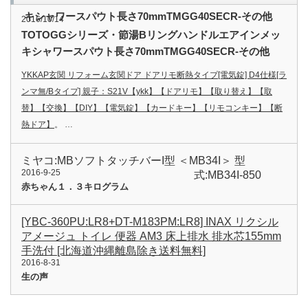
キシャワースパウト長さ70mmTMGG40SECR-その他
2016/10/14
TOTOGGシリーズ・節湯Bリングハンドルエアインメッ
キシャワースパウト長さ70mmTMGG40SECR-その他
YKKAP玄関 リフォーム玄関ドア ドアリモ断熱タイプ[電気錠] D4仕様[ラ
ンマ無/Bタイプ] 親子：S21V【ykk】【ドアリモ】【取り替え】【取
替】【交換】【DIY】【電気錠】【カードキー】【リモコンキー】【断
熱ドア】
。 …
ミヤコ:MBソフトタッチバーI型 ＜MB34I＞ 型
2016-9-25
式:MB34I-850
赤ちゃん１．３キログラム
[YBC-360PU:LR8+DT-M183PM:LR8] INAX リクシル
アメージュ トイレ 便器 AM3 床上排水 排水芯155mm
手洗付 [北海道沖縄離島除き送料無料]
2016-8-31
生の声