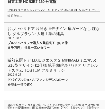
日東工業 HCB3E7-160 分電盤
UNION ユニオン レバーハンドル ドアノブ UK008-011S 内/外１セット
錠前別途
…
おもいやりドア 片開き Eデザイン 扉ガードなし 錠な
し ダルブラウン 大建工業の建具
2016-10-5
ブルジュハリファ購入＆登記完了（約２億
５千万円） 世界一高いタワー
断熱玄関ドア LIXIL ジエスタ２ MINIMAL(ミニマル)
S18型デザイン k2仕様 親子(採光あり)ドア リクシル
トステム TOSTEM アルミサッシ
2016-9-27
ドバイブルジュハリファレジデンスの一つ
を現金一括で買う
YKKAP窓サッシ 引き違い窓 フレミングJ[複層防音ガラス] 2枚建 半外付型[透
明5mm+透明3mm]：[幅1235mm×高570mm]【YKK】【窓サッシ】【防音サッ