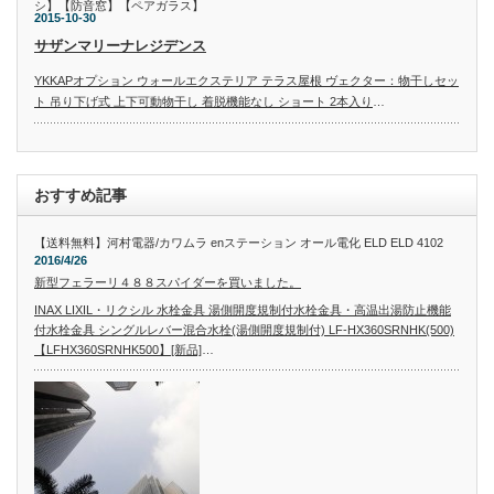
シ】【防音窓】【ペアガラス】
2015-10-30
サザンマリーナレジデンス
YKKAPオプション ウォールエクステリア テラス屋根 ヴェクター：物干しセッ
ト 吊り下げ式 上下可動物干し 着脱機能なし ショート 2本入り
…
おすすめ記事
【送料無料】河村電器/カワムラ enステーション オール電化 ELD ELD 4102
2016/4/26
新型フェラーリ４８８スパイダーを買いました。
INAX LIXIL・リクシル 水栓金具 湯側開度規制付水栓金具・高温出湯防止機能
付水栓金具 シングルレバー混合水栓(湯側開度規制付) LF-HX360SRNHK(500)
【LFHX360SRNHK500】[新品]
…