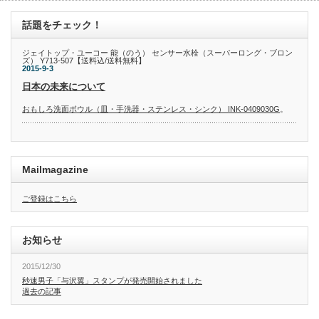
話題をチェック！
ジェイトップ・ユーコー 能（のう） センサー水栓（スーパーロング・ブロン
ズ） Y713-507【送料込/送料無料】
2015-9-3
日本の未来について
おもしろ洗面ボウル（皿・手洗器・ステンレス・シンク） INK-0409030G
。
Mailmagazine
ご登録はこちら
お知らせ
2015/12/30
秒速男子「与沢翼」スタンプが発売開始されました
過去の記事