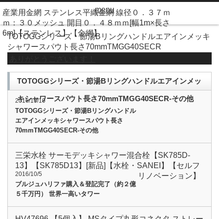
menu
産業用金網 ステンレス平織金網 線径０．３７ｍ
ｍ：３０メッシュ 開目０．４８ｍｍ[幅1m×長さ
6m]【ステンレス】【金網】
TOTOGGシリーズ・節湯Bリングハンドルエアインメッキ
シャワースパウト長さ70mmTMGG40SECR
ありがとうございます！
TOTOGGシリーズ・節湯Bリングハンドルエアインメッ
キシャワースパウト長さ70mmTMGG40SECR-その他
2016/10/10
TOTOGGシリーズ・節湯Bリングハンドル
エアインメッキシャワースパウト長さ
70mmTMGG40SECR-その他
三栄水栓 サーモデッキシャワー混合栓【SK785D-
13】【SK785D13】[新品]【水栓・SANEI】【セルフ
2016/10/5
リノベーション】
ブルジュハリファ購入＆登記完了（約２億
５千万円） 世界一高いタワー
HV47696 【5個入】 MSタイプ丸形コネクタ ストレー