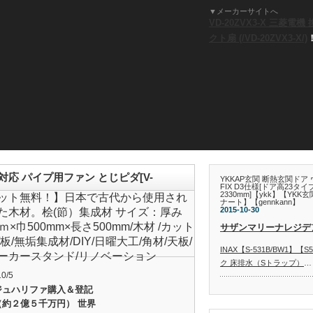
▼メーカーサイトへ
VD-20ZVX3-X 三菱電機
クト扇 (/VD-20ZVX3-X/)
応 パイプ用ファン とじピダ[V-
YKKAP玄関 断熱玄関ドア 
FIX D3仕様[ドア高23タイ
2330mm]【ykk】【Y
ット無料！】日本で古代から使用され
ナート】【gennkann】
2015-10-30
た木材。桧(節）集成材 サイズ：厚み
ｍ×巾500mm×長さ500mm/木材 /カット
サザンマリーナレジデ
板/無垢集成材/DIY/日曜大工/角材/天板/
INAX【S-531B/BW1】
ーカースタンド/リノベーション
ク 床排水（Sトラップ）
…
10/5
ジュハリファ購入＆登記
（約２億５千万円） 世界