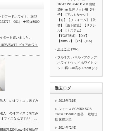
16512 W1904×H1200 出幅
159mm 単体サッシ用【格
子】【アルミサッシ】
レンジフードホワイト、深型
【窓】【リフォーム】【取
223774－001） ★税抜5000
替】【落下防止】【リクシ
ル】【トステム】
【TOSTEM】【DIY】
イダーを買いました。
【smtb-k】【kb】 (155)
C-P18PA/BW1】ピュアホワイ
思うこと
(302)
フルネス パネルドアクレア
ホワイトウッド ホワイトウ
ッド 幅124×高さ174cm (70)
過去ログ
法人）のオフィスに来てみ
2016年(315)
ジャニス SC8050-SGB
法人）のオフィスに来てみ
CoCo CleanIIIα 便器 一般地仕
アオフィスなんですが！ …
様 床排水型
2014年(245)
[出窓220][Low-E複層防犯