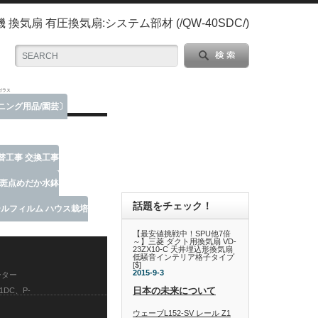
機 換気扇 有圧換気扇:システム部材 (/QW-40SDC/)
層ガラス
デニング用品/園芸〕
取替工事 交換工事
ー斑点めだか水鉢
話題をチェック！
ニールフィルム ハウス栽培
【最安値挑戦中！SPU他7倍
～】三菱 ダクト用換気扇 VD-
23ZX10-C 天井埋込形換気扇
低騒音インテリア格子タイプ
[$]
2015-9-3
ーター
日本の未来について
DC、P-
ウェーブL152-SV レール Z1