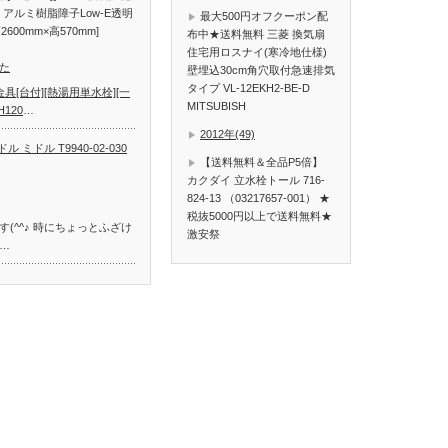
 アルミ樹脂障子Low-E透明
最大500円オフクーポン配
600mm×高570mm]
布中★送料無料 三菱 換気扇
住宅用ロスナイ(寒冷地仕様)
た
壁埋込30cm角穴取付急速排気
タイプ VL-12EKH2-BE-D
具[台付][熱湯用単水栓][一
MITSUBISH
120
…
2012年(49)
 ミドル T9940-02-030
【送料無料＆全品P5倍】
カクダイ 立水栓トール 716-
824-13 （03217657-001） ★
税抜5000円以上で送料無料★
(^^♪ 時にちょっとふざけ
激安祭
…