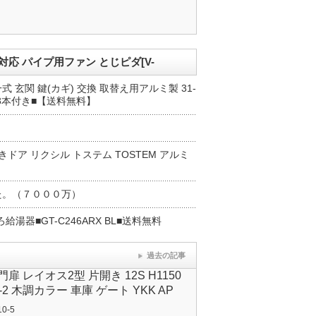
応 パイプ用ファン とじピダ[V-
一式 玄関 鍵(カギ) 交換 取替え用アルミ製 31-
3本付き■【送料無料】
開きドア リクシル トステム TOSTEM アルミ
た。（７０００万）
湯器■GT-C246ARX BL■送料無料
過去の記事
扉 レイオス2型 片開き 12S H1150
-2 木調カラー 車庫 ゲート YKK AP
10-5