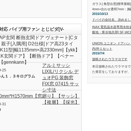
ガラス] 角型出窓[標準屋根]
4mm+合わせ透明7mm：[幅2
2015/10/13
ドバイの会社名、決めまし
INAX 電気温水器専用水栓金
応 パイプ用ファン とじピダ[V-
般地・寒冷地共用] SF-WCH
KAP玄関 断熱玄関ドア ヴェナート[Cタ
 親子[入隅用] D2仕様[ドア高23タイ
UNION ユニオン ドアハンドル
内/外１セット
K11型[幅1135mm×高2330mm]【ykk】
2015/7/4
KK玄関ドア】【断熱ドア】【ベナー
放映されたウラマヨです
gennkann】
アルミサッシ
本日放映されたウラマヨです
9-25
LIXIL/リクシル デ
た発言をしておりますが、
ゃん１．３キログラム
ュオPG 装飾窓
FIX窓 07415 サッ
シ寸法
80mm*H1570mm【窓廻り】【サッシ】
【複層】【採光】
8-31
声