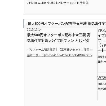
114028 W1185×H350 LIXIL サーモスII-H 半外型
LOW-E複層ガラス
…
最大500円オフクーポン配布中★三菱 高気密住宅対
2016/10/14
YK
12PED5]-その他
最大500円オフクーポン配布中★三菱 高
イプ]
プ]：
気密住宅対応 パイプ用ファン とじピダ
【Y
[V-12PED5]-その他
【リフォーム認定商品】【工事費込セット（商品＋
ト】【
基本工事）】[YBC-ZA10S--DT-ZA150E-BN8+SCS-
2016-
T260] INAX トイレ アメージュZ フチレス 組合せ便
赤ち
器 床排水200mm 温水洗浄便座 貯湯式 脱臭機能 手
洗なし オフホワイト 壁リモコン付属 【送料無
W7
料】
。 …
2016-
生の