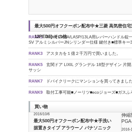
最大500円オフクーポン配布中★三菱 高気密住宅対
12PED5]-その他
RANK1
MIWA LAMA/LASP/13LA用レバーハンドル錠
SV アルミシルバーJNシリンダー仕様 鍵付き■標準キー
RANK3
アスタカを１億２千万円で買いました。
RANK5
玄関ドア LIXIL グランデル 18型デザイン 片
サッシ
RANK7
ドバイクリークにマンションを買ってきまし
RANK9
取付工事可能■ノーリツ■ecoジョーズ■ガスふろ給
買い物
2016/10/6
伸縮門
最大500円オフクーポン配布中★手洗い
PGA
据置きタイプ アラウーノ パナソニック
2016-