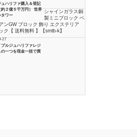
ジュハリファ購入＆登記
（約２億５千万円） 世界
シャインガラス銅
いタワー
製ミニブロック ベ
アンGW ブロック 飾り エクステリア
ック【 送料無料 】【smtb-k】
9-27
イブルジュハリファレジ
スの一つを現金一括で買