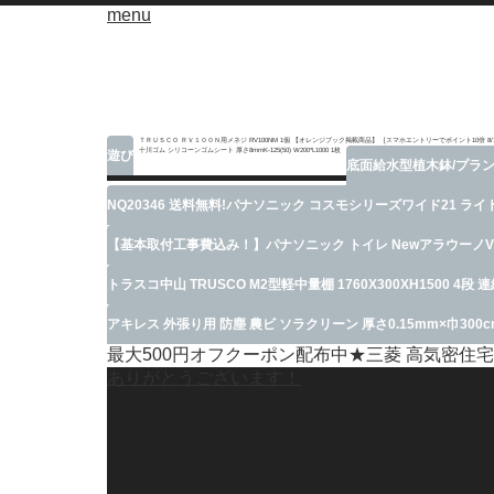
menu
ＴＲＵＳＣＯ ＲＶ１００Ｎ用メネジ RV100NM 1個 【オレンジブック掲載商品】
[スマホエントリーでポイント10倍 8/1
十川ゴム シリコーンゴムシート 厚さ8mmK-125(50) W200*L1000 1枚
遊び
底面給水型植木鉢/プラン
NQ20346 送料無料!パナソニック コスモシリーズワイド21 ライ
【基本取付工事費込み！】パナソニック トイレ NewアラウーノV X
トラスコ中山 TRUSCO M2型軽中量棚 1760X300XH1500 4段 連結 
アキレス 外張り用 防塵 農ビ ソラクリーン 厚さ0.15mm×巾3
最大500円オフクーポン配布中★三菱 高気密住宅対応
ありがとうございます！