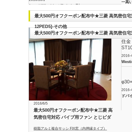
一高
ferrari488spiderがDubaiへ到
着
最大500円オフクーポン配布中★三菱 高気密住宅対
12PED5]-その他
最大500円オフクーポン配布中★三菱 高気密住宅対
住金
12PED5]-その他
ST1
2016-
Westi
φ30
2016-
ドバ
2016/6/5
最大500円オフクーポン配布中★三菱 高
気密住宅対応 パイプ用ファン とじピダ
[V-12PED5]-その他
樹脂アルミ複合サッシ FIX窓（内押縁タイプ）