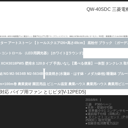
QW-40SDC 三菱電
8 10:00～8/25 9:59]樹脂アルミ複合サッシ 面格子付上げ下げ窓ＦＳ（フラットスライド） 06911 W730×H1170 LIXIL サーモスＬ 半外型 一般複層ガラス＆LOW-E複
ター アートストーン 【トールスクエア/26×高さ49cm】 底栓付 ブラック 〔ガー
トコントロール （LED用調光器） [ホワイト][ラウンド]
CH3018PWS 壁排水 120タイプ 手洗いなし【選べる便座】一体型 タンクレス 
NG M2-5634B M2-5634B
信楽焼き(水蓮鉢・はす鉢・メダカ鉢他) 睡蓮鉢 ブル
00cm×100m巻 農業資材 園芸用品 ビニール温室 農業ハウス 農業用ハウス 農業用ビ
 パイプ用ファン とじピダ[V-12PED5]
2016/8/4
三菱 P360ページ
●天井・壁据付可能
● 世界最小※1 コンデンサモ
●速結端子仕様（回転式）
● ダイレクトコンセント（P-01
250DC）取付可能
●低騒音低消費電力設計