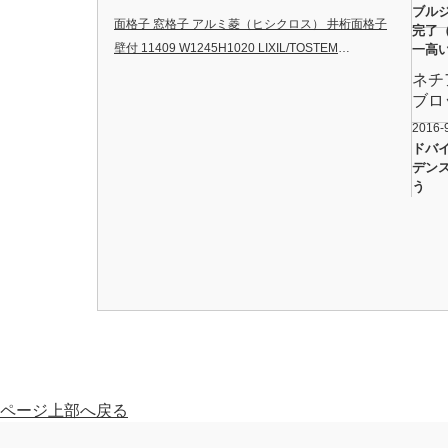
[XGHA7FS2S□AK] 手動水栓 壁給水 床排
ブル
面格子 窓格子 アルミ菱（ヒシクロス） 井桁面格子
完了
水 タイプA 受注生産品
壁付 11409 W1245H1020 LIXIL/TOSTEM
…
一高
ネチ
ブロ
2016-
ドバ
デン
う
ページ上部へ戻る