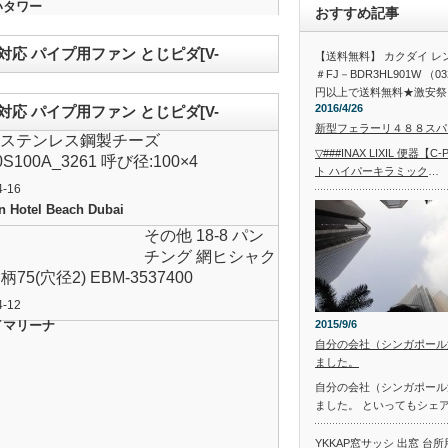
いタワー
おすすめ記事
応 パイプ用ファン とじピダ[V-
【送料無料】 カクダイ 
＃FJ－BDR3HL901W （03
円以上で送料無料★激安祭
2016/4/26
応 パイプ用ファン とじピダ[V-
新型フェラーリ４８８スパ
 ステンレス鋼製チーズ
▽###INAX LIXIL 便器【
0S100A_3261 呼び径:100×4
ト ハイパーキラミック
…
4-16
n Hotel Beach Dubai
その他 18-8 パン
チング 網ヒシャク
×柄75(穴径2) EBM-3537400
4-12
イマリーナ
2015/9/6
自分の会社（シンガポール
ました。
自分の会社（シンガポール
ました。 といってもシェ
YKKAP窓サッシ 出窓 台所用