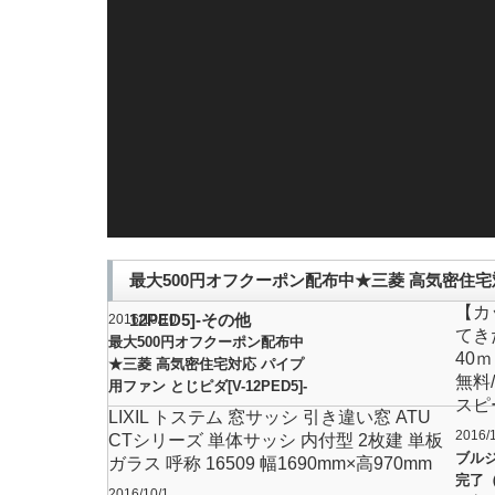
最大500円オフクーポン配布中★三菱 高気密住宅対
【カ
12PED5]-その他
2016/10/10
てき
最大500円オフクーポン配布中
40ｍ
★三菱 高気密住宅対応 パイプ
無料/
用ファン とじピダ[V-12PED5]-
スピ
その他
LIXIL トステム 窓サッシ 引き違い窓 ATU
2016/
CTシリーズ 単体サッシ 内付型 2枚建 単板
ブル
ガラス 呼称 16509 幅1690mm×高970mm
完了
2016/10/1