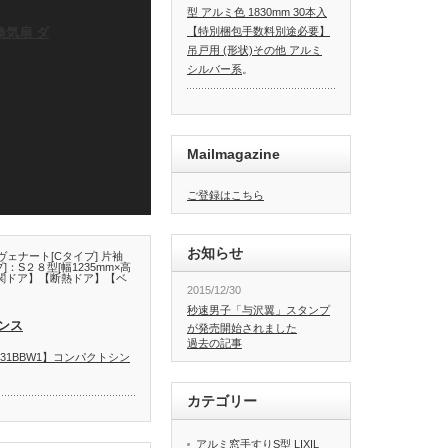
型 アルミ色 1830mm 30本入
 換気扇 ダ
【特別梱包手数料別途必要】
吊戸用 (形状)その他 アルミ
！
シルバー系
。
Mailmagazine
ご登録はこちら
お知らせ
ヴェナート[Cタイプ] 片袖
プ]：S２８型[幅1235mm×高
KK玄関ドア】【断熱ドア】【ベ
2015/12/30
秒速男子「与沢翼」スタンプ
ンス
が発売開始されました
過去の記事
【S531BBW1】コンパクトシン
カテゴリー
アルミ窓手すりS型 LIXIL