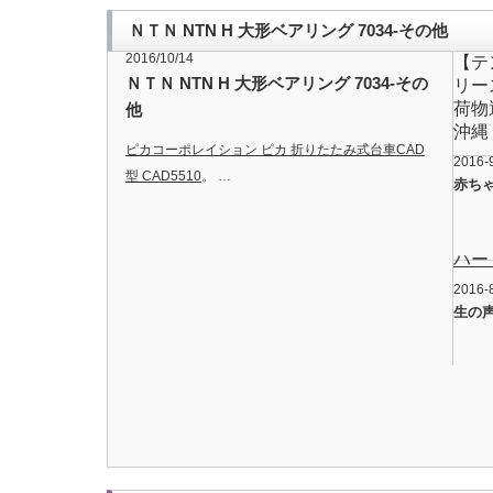
ＮＴＮ NTN H 大形ベアリング 7034-その他
2016/10/14
【テ
ＮＴＮ NTN H 大形ベアリング 7034-その
リー
荷物
他
沖縄
ピカコーポレイション ピカ 折りたたみ式台車CAD
2016-
型 CAD5510
。 …
赤ち
ハード
2016-
生の