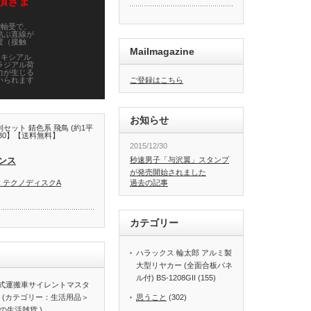
頂きま
離軸受で、
結ぶ直線が
度（接触
Mailmagazine
アキシアル
ラジアル荷
力が生じる
いられます
ご登録はこちら
お知らせ
セット 錆色系 飛鳥 (約1平
1030】【送料無料】
2015/12/30
のキャンセ
承ください
ンス
秒速男子「与沢翼」スタンプ
取引先から
引換払い】
が発売開始されました
き渡し】は
C テクノディスクA
過去の記事
らかじめご
取引先から
引換払い】
き渡し】は
カテゴリー
らかじめご
別途見積も
なりますの
ハラックス 輪太郎 アルミ製
5
大型リヤカー (全面合板パネ
工用品＞
ル付) BS-1208GII (155)
ＮＴＮ
段式運搬車サイレントマスタ
1」です。
4 1台 (カテゴリー：生活用品＞
思うこと
(302)
ブロック
生活雑貨 )