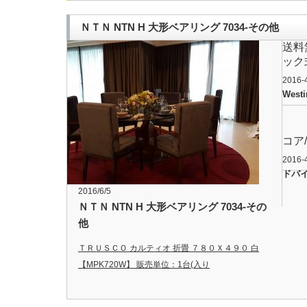
ＮＴＮ NTN H 大形ベアリング 7034-その他
送料
ック
2016-
Westi
コア
2016-
ドバ
2016/6/5
ＮＴＮ NTN H 大形ベアリング 7034-その
他
ＴＲＵＳＣＯ カルティオ 折畳 ７８０Ｘ４９０ 白
【MPK720W】 販売単位：1台(入り
数：-)JAN[4989999823394](ＴＲＵＳＣＯ 樹脂製運
搬車) トラスコ中山（株）【05P03Dec16】
…