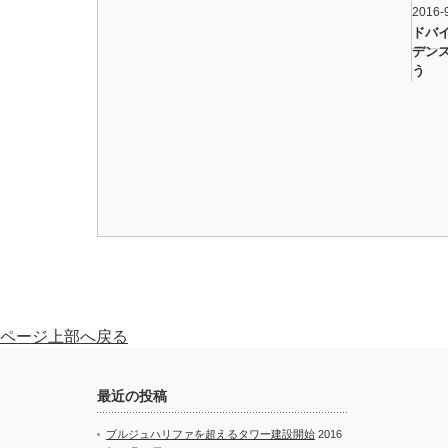
2016-
ラスコ中山（株）【05P03Dec16】
…
ドバ
デン
う
ページ上部へ戻る
最近の投稿
ブルジュハリファを超えるタワー建設開始
2016