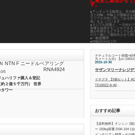
に変更し返信させて
す。
●アンギュラ玉軸受は、非分
玉と内輪・外輪との接触点を
ラジアル方向に対してある角
角）をもっています
●ラジアル荷重と、一方向の
荷重を負荷することができる
重が作用するとアキシアル分
ので一般に二個対向させて用
●一般産機用
●内輪径(mm):170
●外輪径(mm):260
●幅(mm):42
●シールなし
●精度等級:JIS B 1514 0級
ナチュラルコート樹脂+砂利
●使用温度範囲:-25～120℃
方メートル分) 【ys-108
●高炭素クロム軸受鋼
2015-10-30
Ｎ NTN F ニードルベアリング
●※こちらの商品はご入金後
ルは承れませんので予めご了
RNA4924
サザンマリーナレジデ
●こちらの商品はメーカー・
10/5
の直送品となります。【代金
ジュハリファ購入＆登記
【お届け時間指定】【店頭引
イチグチ 【5個セット】A
ご利用になれませんので、あ
（約２億５千万円） 世界
了承ください。
TD18022-A-40
…
●こちらの商品はメーカー・
いタワー
の直送品となります。【代金
【お届け時間指定】【店頭引
ご利用になれませんので、あ
了承ください。
●沖縄・離島への配送料金は
り（配送不可の場合も有）と
おすすめ記事
でご了承ください。
●JANコード：454735943579
工具・作業用品＞生産加
駆動機器・ベアリング＞
【送料無料】ナンシン 2
7034
こちらの商品の送料区分は「
ー 150kg荷重 DSK-10
【送料無料】象印チェン
インテリア＞雑貨＞その他の