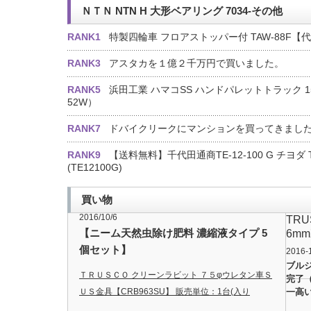
ＮＴＮ NTN H 大形ベアリング 7034-その他
RANK1
特製四輪車 フロアストッパー付 TAW-88F【
RANK3
アスタカを１億２千万円で買いました。
RANK5
浜田工業 ハマコSS ハンドパレットトラック 1500
52W）
RANK7
ドバイクリークにマンションを買ってきまし
RANK9
【送料無料】千代田通商TE-12-100 G チヨダ 
(TE12100G)
買い物
2016/10/6
TR
【ニーム天然虫除け肥料 濃縮液タイプ 5
6mm
個セット】
2016-
ブル
ＴＲＵＳＣＯ クリーンラビット ７５φウレタン車Ｓ
完了
ＵＳ金具【CRB963SU】 販売単位：1台(入り
一高
数：-)JAN[-](ＴＲＵＳＣＯ ステンレス製ワゴン) ト