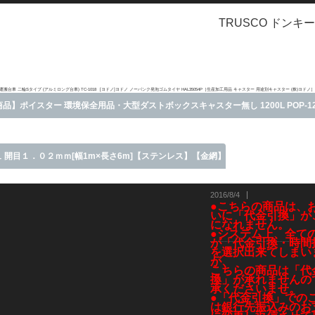
TRUSCO ドンキーカ
搬台車 二輪Sタイプ (アルミロング台車) TC-1018
[ヨドノ]ヨドノ ノーパンク発泡ゴムタイヤ HAL35054P［生産加工用品 キャスター 用途別キャスター (株)ヨドノ］
】ポイスター 環境保全用品・大型ダストボックスキャスター無し 1200L POP-12
 開目１．０２ｍｍ[幅1m×長さ6m]【ステンレス】【金網】
2016/8/4
●こちらの商品は、
いに「代金引換」が
になれません。
●システム上、全て
が「代金引換・時間
を選択出来てしまい
が、
こちらの商品は「代
換」が承れませんの
承くださいませ。
●「代金引換」での
は銀行先振込みのお