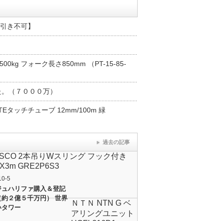
代引き不可】
kg フォーク長さ850mm （PT-15-85-
た。（７０００万）
TEタッチチューブ 12mm/100m 緑
過去の記事
USCO 2本吊りWスリング フック付き
X3m GRE2P6S3
10-5
ジュハリファ購入＆登記
（約２億５千万円） 世界
ＮＴＮ NTN G ベ
いタワー
アリングユニット