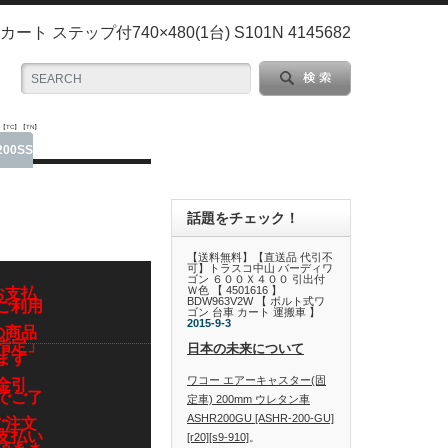
ート ステップ付740×480(1台) S101N 4145682
【TC】【TN】
00SS
話題をチェック！
【送料無料】【直送品 代引不
可】トラスコ中山 バーディワ
ゴン ６００Ｘ４００ 引出付
Ｗ色 【 4501616 】
お支払
BDW963V2W 【 ボルト式ワ
ご利用
ゴン 台車 カート 運搬車 】
2015-9-3
の商品
指定」
日本の未来について
ます
ワコー エアーキャスター(固
金引
でご了
定車) 200mm ウレタン車
ASHR200GU [ASHR-200-GU]
ご注文
支払い
[r20][s9-910]
。