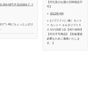
【代引及びお届け日時指定不
4-NPT-P SUS304 ﾊﾟ-ﾌ
可】
2012年(49)
[ジブリフト]（株）カント
(^^♪ 時にちょっとふざけ
ー カントー エルダジブ１５
…
０ GV-150E 1台【457-6993】
【代引不可商品】【別途運賃
必要なためご連絡いたしま
す。】