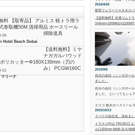
2016/4/26
SUS製チェーンスリング
新型フェラーリ４８８スパ
スリングフックタイプ 0.4
1SAKSHK5
【送料無料】光溝ゴムドラ
！
無料 【取寄品】 アルミス 軽トラ用ラ
3×8mm×100MKGV1100WT
式巻取機50M 清掃用品 ホースリール
掃除道具
4-16
n Hotel Beach Dubai
【送料無料】ミヤ
ナガガルバウッド
/ポリカッターΦ160X130mm（刃の
み） PCGW160C
2015/9/6
4-12
自分の会社（シンガポール
イマリーナ
ました。
自分の会社（シンガポール
ました。 といってもシェ
エスコ 散水ホースリール 50m
2015/10/13
ドバイの会社名、決めまし
トラスコ中山 TRUSCO 
ル口径6mm MAB-11-6 MAB-