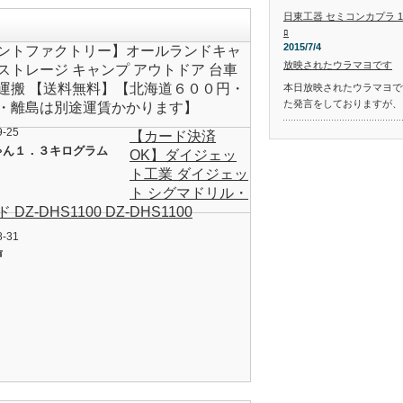
日東工器 セミコンカプラ 1S-30
ﾛ
2015/7/4
ントファクトリー】オールランドキャ
放映されたウラマヨです
ストレージ キャンプ アウトドア 台車
運搬 【送料無料】【北海道６００円・
本日放映されたウラマヨです
た発言をしておりますが、
・離島は別途運賃かかります】
9-25
【カード決済
ゃん１．３キログラム
OK】ダイジェッ
ト工業 ダイジェッ
ト シグマドリル・
 DZ-DHS1100 DZ-DHS1100
8-31
声