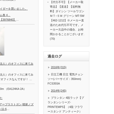
【代引不可】【メーカー取
1本吊り
寄品】【直送】【送料無
イダーを買いました。
t
料】ダイシン ツールワゴン
ム巻 4．
ＭＴ−５Ｗ グリーン MT-5W
【3976840】
…
【462-1212】※メーカー直
送のため代引不可です。メ
ーカー欠品中の場合、お時
間かかることがございます.
(70)
過去ログ
法人）のオフィスに来てみ
2016年(315)
日立工機 日立 電気チェン
法人）のオフィスに来てみ
ソー(バーサイズ：350mm)
アオフィスなんですが！ …
FCS35SA
 （EA124KA-2A）
2014年(245)
プランタン 4段ラック【プ
た
ランタンシリーズ-
エアーブラストガン 噴射ノズ
PRINTEMPS】（4段 フラワ
11-6
…
ースタンド アンティーク）