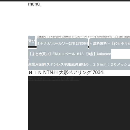
menu
【送料無料】トラスコ中山SPS-4A TRUSCO スパッタシートアルファー 4号 1920X1920 (SPS4A)
シシク 農業・園芸用運
遊び
ミヤナガ ホールソー278 278064
＜送料無料＞【代引不可商品
【まとめ買い】EMエコペール ＃18 【8点】kakusee
産業用金網 ステンレス平織金網 線径０．２５ｍｍ：２０メッシュ
ＮＴＮ NTN H 大形ベアリング 7034
ありがとうございます！